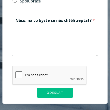
Spolupráce
t
Něco, na co byste se nás chtěli zeptat?
*
é
m
a
t
z
á
j
e
m
?
c
h
t
ě
l
i
ODESLAT